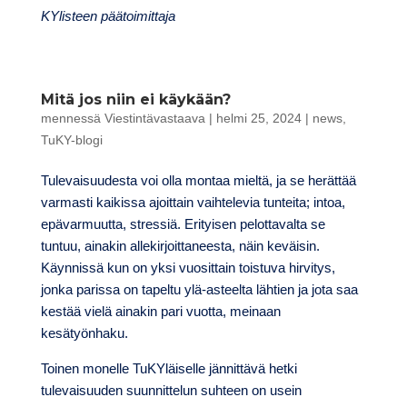
KYlisteen päätoimittaja
Mitä jos niin ei käykään?
mennessä
Viestintävastaava
|
helmi 25, 2024
|
news
,
TuKY-blogi
Tulevaisuudesta voi olla montaa mieltä, ja se herättää
varmasti kaikissa ajoittain vaihtelevia tunteita; intoa,
epävarmuutta, stressiä. Erityisen pelottavalta se
tuntuu, ainakin allekirjoittaneesta, näin keväisin.
Käynnissä kun on yksi vuosittain toistuva hirvitys,
jonka parissa on tapeltu ylä-asteelta lähtien ja jota saa
kestää vielä ainakin pari vuotta, meinaan
kesätyönhaku.
Toinen monelle TuKYläiselle jännittävä hetki
tulevaisuuden suunnittelun suhteen on usein