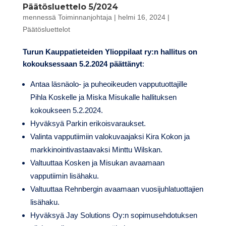
Päätösluettelo 5/2024
mennessä
Toiminnanjohtaja
|
helmi 16, 2024
|
Päätösluettelot
Turun Kauppatieteiden Ylioppilaat ry:n hallitus on
kokouksessaan 5.2.2024 päättänyt
:
Antaa läsnäolo- ja puheoikeuden vapputuottajille
Pihla Koskelle ja Miska Misukalle hallituksen
kokoukseen 5.2.2024.
Hyväksyä Parkin erikoisvaraukset.
Valinta vapputiimiin valokuvaajaksi Kira Kokon ja
markkinointivastaavaksi Minttu Wilskan.
Valtuuttaa Kosken ja Misukan avaamaan
vapputiimin lisähaku.
Valtuuttaa Rehnbergin avaamaan vuosijuhlatuottajien
lisähaku.
Hyväksyä Jay Solutions Oy:n sopimusehdotuksen