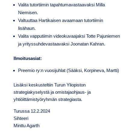
Valita tutortiimin tapahtumavastaavaksi Milla
Niemisen.
Valtuuttaa Hartikaisen avaamaan tutortiimin
lisähaun.
Valita vapputiimin videokuvaajaksi Totte Pajuniemen
ja yrityssuhdevastaavaksi Joonatan Kahran.
Ilmoitusasiat:
Preemio ry:n vuosijuhlat (Sääksi, Korpineva, Martti)
Lisäksi keskusteltiin Turun Yliopiston
strategiakyselystä ja omistajaohjaus- ja
yhtiöittämistyöryhmän strategiasta.
Turussa 12.2.2024
Sihteeri
Minttu Agarth