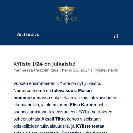
Valitse sivu
KYliste 1/24 on julkaistu!
mennessä
Päätoimittaja
|
helmi 25, 2024
|
Kyliste
,
news
Vuoden ensimmäinen KYliste on nyt julkaistu.
Numeron teema on
tulevaisuus. Maikin
mummokulmassa
sukelletaan villeihin tulevaisuuden
skenaarioihin, ja alumnimme
Elisa Karimo
pohtii
asennoitumistaan tulevaisuuteen. SYLin hallituksen
puheenjohtaja
Akseli Tiitta
kertoo visioistaan
opiskelijoiden tulevaisuudelle, ja
KYliste testaa