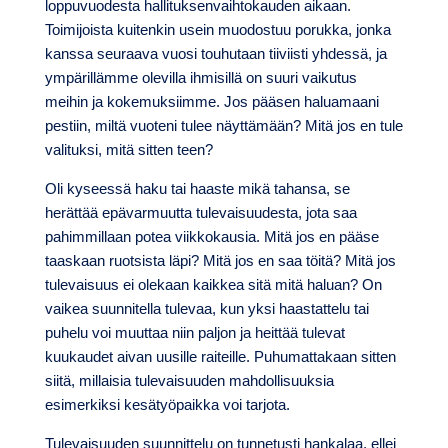
loppuvuodesta hallituksenvaihtokauden aikaan.
Toimijoista kuitenkin usein muodostuu porukka, jonka
kanssa seuraava vuosi touhutaan tiiviisti yhdessä, ja
ympärillämme olevilla ihmisillä on suuri vaikutus
meihin ja kokemuksiimme. Jos pääsen haluamaani
pestiin, miltä vuoteni tulee näyttämään? Mitä jos en tule
valituksi, mitä sitten teen?
Oli kyseessä haku tai haaste mikä tahansa, se
herättää epävarmuutta tulevaisuudesta, jota saa
pahimmillaan potea viikkokausia. Mitä jos en pääse
taaskaan ruotsista läpi? Mitä jos en saa töitä? Mitä jos
tulevaisuus ei olekaan kaikkea sitä mitä haluan? On
vaikea suunnitella tulevaa, kun yksi haastattelu tai
puhelu voi muuttaa niin paljon ja heittää tulevat
kuukaudet aivan uusille raiteille. Puhumattakaan sitten
siitä, millaisia tulevaisuuden mahdollisuuksia
esimerkiksi kesätyöpaikka voi tarjota.
Tulevaisuuden suunnittelu on tunnetusti hankalaa, ellei