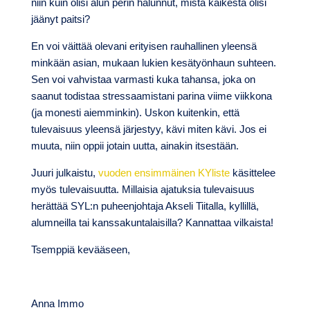
niin kuin olisi alun perin halunnut, mistä kaikesta olisi
jäänyt paitsi?
En voi väittää olevani erityisen rauhallinen yleensä
minkään asian, mukaan lukien kesätyönhaun suhteen.
Sen voi vahvistaa varmasti kuka tahansa, joka on
saanut todistaa stressaamistani parina viime viikkona
(ja monesti aiemminkin). Uskon kuitenkin, että
tulevaisuus yleensä järjestyy, kävi miten kävi. Jos ei
muuta, niin oppii jotain uutta, ainakin itsestään.
Juuri julkaistu,
vuoden ensimmäinen KYliste
käsittelee
myös tulevaisuutta. Millaisia ajatuksia tulevaisuus
herättää SYL:n puheenjohtaja Akseli Tiitalla, kyllillä,
alumneilla tai kanssakuntalaisilla? Kannattaa vilkaista!
Tsemppiä kevääseen,
Anna Immo