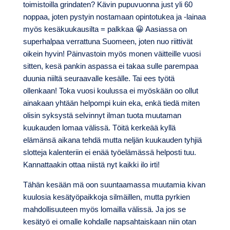
toimistoilla grindaten? Kävin pupuvuonna just yli 60
noppaa, joten pystyin nostamaan opintotukea ja -lainaa
myös kesäkuukausilta = palkkaa 😀 Aasiassa on
superhalpaa verrattuna Suomeen, joten nuo riittivät
oikein hyvin! Päinvastoin myös monen väitteille vuosi
sitten, kesä pankin aspassa ei takaa sulle parempaa
duunia niiltä seuraavalle kesälle. Tai ees työtä
ollenkaan! Toka vuosi koulussa ei myöskään oo ollut
ainakaan yhtään helpompi kuin eka, enkä tiedä miten
olisin syksystä selvinnyt ilman tuota muutaman
kuukauden lomaa välissä. Töitä kerkeää kyllä
elämänsä aikana tehdä mutta neljän kuukauden tyhjiä
slotteja kalenteriin ei enää työelämässä helposti tuu.
Kannattaakin ottaa niistä nyt kaikki ilo irti!
Tähän kesään mä oon suuntaamassa muutamia kivan
kuulosia kesätyöpaikkoja silmäillen, mutta pyrkien
mahdollisuuteen myös lomailla välissä. Ja jos se
kesätyö ei omalle kohdalle napsahtaiskaan niin otan