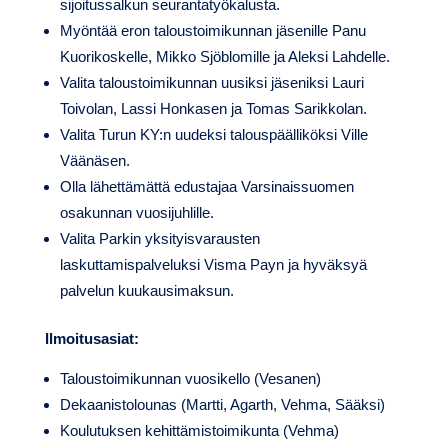
sijoitussalkun seurantatyökalusta.
Myöntää eron taloustoimikunnan jäsenille Panu
Kuorikoskelle, Mikko Sjöblomille ja Aleksi Lahdelle.
Valita taloustoimikunnan uusiksi jäseniksi Lauri
Toivolan, Lassi Honkasen ja Tomas Sarikkolan.
Valita Turun KY:n uudeksi talouspäälliköksi Ville
Väänäsen.
Olla lähettämättä edustajaa Varsinaissuomen
osakunnan vuosijuhlille.
Valita Parkin yksityisvarausten
laskuttamispalveluksi Visma Payn ja hyväksyä
palvelun kuukausimaksun.
Ilmoitusasiat:
Taloustoimikunnan vuosikello (Vesanen)
Dekaanistolounas (Martti, Agarth, Vehma, Sääksi)
Koulutuksen kehittämistoimikunta (Vehma)