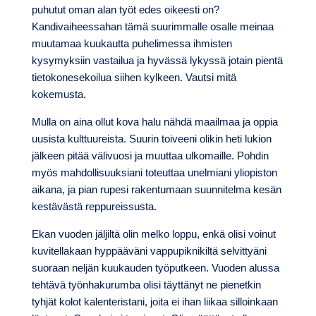
puhutut oman alan työt edes oikeesti on?
Kandivaiheessahan tämä suurimmalle osalle meinaa
muutamaa kuukautta puhelimessa ihmisten
kysymyksiin vastailua ja hyvässä lykyssä jotain pientä
tietokonesekoilua siihen kylkeen. Vautsi mitä
kokemusta.
Mulla on aina ollut kova halu nähdä maailmaa ja oppia
uusista kulttuureista. Suurin toiveeni olikin heti lukion
jälkeen pitää välivuosi ja muuttaa ulkomaille. Pohdin
myös mahdollisuuksiani toteuttaa unelmiani yliopiston
aikana, ja pian rupesi rakentumaan suunnitelma kesän
kestävästä reppureissusta.
Ekan vuoden jäljiltä olin melko loppu, enkä olisi voinut
kuvitellakaan hyppääväni vappupiknikiltä selvittyäni
suoraan neljän kuukauden työputkeen. Vuoden alussa
tehtävä työnhakurumba olisi täyttänyt ne pienetkin
tyhjät kolot kalenteristani, joita ei ihan liikaa silloinkaan