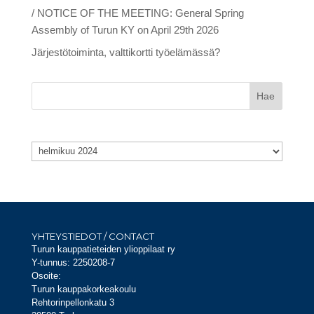
/ NOTICE OF THE MEETING: General Spring
Assembly of Turun KY on April 29th 2026
Järjestötoiminta, valttikortti työelämässä?
Arkistot
Arkistot
YHTEYSTIEDOT / CONTACT
Turun kauppatieteiden ylioppilaat ry
Y-tunnus: 2250208-7
Osoite:
Turun kauppakorkeakoulu
Rehtorinpellonkatu 3