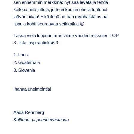
sen ennemmin merkkinä: nyt saa levätä ja tehdä
kaikkia niitä juttuja, joille ei koulun ohella tuntunut
jäävän aikaa! Eikä ikinä oo liian myöhäistä ostaa
lippuja kohti seuraavaa seikkailua 😉
Tässä vielä loppuun mun viime vuoden reissujen TOP
3 -lista inspiraatioksi<3
Laos
Guatemala
Slovenia
Ihanaa unelmointia!
Aada Rehnberg
Kulttuuri- ja perinnevastaava