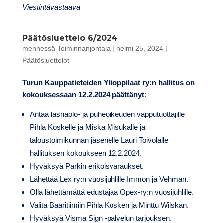
Viestintävastaava
Päätösluettelo 6/2024
mennessä
Toiminnanjohtaja
|
helmi 25, 2024
|
Päätösluettelot
Turun Kauppatieteiden Ylioppilaat ry:n hallitus on
kokouksessaan 12.2.2024 päättänyt
:
Antaa läsnäolo- ja puheoikeuden vapputuottajille
Pihla Koskelle ja Miska Misukalle ja
taloustoimikunnan jäsenelle Lauri Toivolalle
hallituksen kokoukseen 12.2.2024.
Hyväksyä Parkin erikoisvaraukset.
Lähettää Lex ry:n vuosijuhlille Immon ja Vehman.
Olla lähettämättä edustajaa Opex-ry:n vuosijuhlille.
Valita Baaritiimiin Pihla Kosken ja Minttu Wilskan.
Hyväksyä Visma Sign -palvelun tarjouksen.