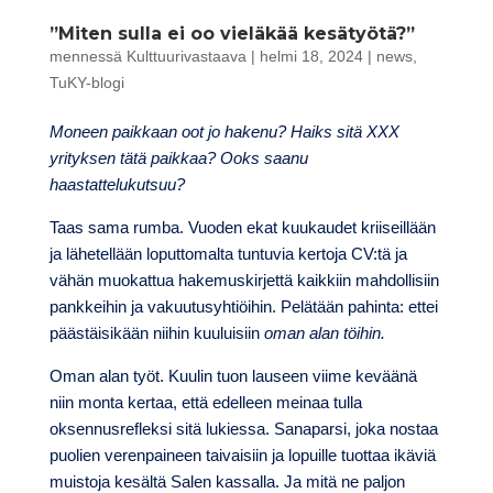
”Miten sulla ei oo vieläkää kesätyötä?”
mennessä
Kulttuurivastaava
|
helmi 18, 2024
|
news
,
TuKY-blogi
Moneen paikkaan oot jo hakenu? Haiks sitä XXX
yrityksen tätä paikkaa? Ooks saanu
haastattelukutsuu?
Taas sama rumba. Vuoden ekat kuukaudet kriiseillään
ja lähetellään loputtomalta tuntuvia kertoja CV:tä ja
vähän muokattua hakemuskirjettä kaikkiin mahdollisiin
pankkeihin ja vakuutusyhtiöihin. Pelätään pahinta: ettei
päästäisikään niihin kuuluisiin
oman alan töihin.
Oman alan työt. Kuulin tuon lauseen viime keväänä
niin monta kertaa, että edelleen meinaa tulla
oksennusrefleksi sitä lukiessa. Sanaparsi, joka nostaa
puolien verenpaineen taivaisiin ja lopuille tuottaa ikäviä
muistoja kesältä Salen kassalla. Ja mitä ne paljon