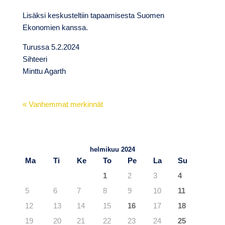
Lisäksi keskusteltiin tapaamisesta Suomen
Ekonomien kanssa.
Turussa 5.2.2024
Sihteeri
Minttu Agarth
« Vanhemmat merkinnät
TuKY.fi – Blogit
Viimeisimmät artikkelit
helmikuu 2024
Ma
Ti
Ke
To
Pe
La
Su
1
2
3
4
5
6
7
8
9
10
11
12
13
14
15
16
17
18
19
20
21
22
23
24
25