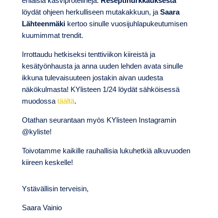
erilaisia kasviproteiineja.
Reseptinurkkauksesta
löydät ohjeen herkulliseen mutakakkuun, ja
Saara
Lähteenmäki
kertoo sinulle vuosijuhlapukeutumisen
kuumimmat trendit.
Irrottaudu hetkiseksi tenttiviikon kiireistä ja
kesätyönhausta ja anna uuden lehden avata sinulle
ikkuna tulevaisuuteen jostakin aivan uudesta
näkökulmasta! KYlisteen 1/24 löydät sähköisessä
muodossa
täältä
.
Otathan seurantaan myös KYlisteen Instagramin
@kyliste!
Toivotamme kaikille rauhallisia lukuhetkiä alkuvuoden
kiireen keskelle!
Ystävällisin terveisin,
Saara Vainio