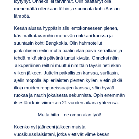
löytynyt. Onneksi ei tarvinnut. Olin päättänyt olla
menemättä ollenkaan töihin ja suunnata kohti Aasian
lämpöä.
Kesän alussa hyppäsin siis lentokoneeseen pienen,
käsimatkatavaroihin menevän rinkkani kanssa ja
suuntasin kohti Bangkokia. Olin hahmotellut
jonkinlaisen reitin mutta päätin elää päivä kerrallaan ja
tehdä mikä sinä päivänä tuntui kivalta. Onneksi näin –
alkuperäinen reittini muuttui nimittäin täysin heti ekan
viikon jälkeen. Juttelin paikallisten kanssa, surffasin,
ajelin mopolla läpi erilaisten pienten kylien, vietin pitkiä
iltoja muiden reppureissaajien kanssa, söin hyvää
ruokaa ja nautin jokaisesta sekunnista. Opin enemmän
itsestäni kuin viimeisen 21 vuoden aikana yhteensä.
Mutta hitto – ne oman alan työt!
Koenko nyt jääneeni jälkeen muista
vuosikurssilaisistani, jotka viettivät viime kesän