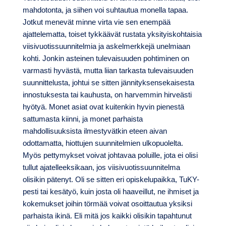
mahdotonta, ja siihen voi suhtautua monella tapaa.
Jotkut menevät minne virta vie sen enempää
ajattelematta, toiset tykkäävät rustata yksityiskohtaisia
viisivuotissuunnitelmia ja askelmerkkejä unelmiaan
kohti. Jonkin asteinen tulevaisuuden pohtiminen on
varmasti hyvästä, mutta liian tarkasta tulevaisuuden
suunnittelusta, johtui se sitten jännityksensekaisesta
innostuksesta tai kauhusta, on harvemmin hirveästi
hyötyä. Monet asiat ovat kuitenkin hyvin pienestä
sattumasta kiinni, ja monet parhaista
mahdollisuuksista ilmestyvätkin eteen aivan
odottamatta, hiottujen suunnitelmien ulkopuolelta.
Myös pettymykset voivat johtavaa poluille, jota ei olisi
tullut ajatelleeksikaan, jos viisivuotissuunnitelma
olisikin pätenyt. Oli se sitten eri opiskelupaikka, TuKY-
pesti tai kesätyö, kuin josta oli haaveillut, ne ihmiset ja
kokemukset joihin törmää voivat osoittautua yksiksi
parhaista ikinä. Eli mitä jos kaikki olisikin tapahtunut