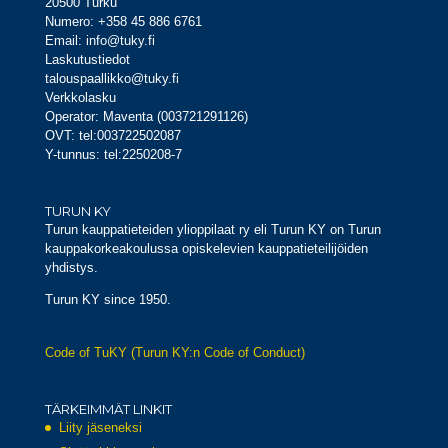
20500 Turku
Numero: +358 45 886 6761
Email: info@tuky.fi
Laskutustiedot
talouspaallikko@tuky.fi
Verkkolasku
Operator: Maventa (003721291126)
OVT: tel:003722502087
Y-tunnus: tel:2250208-7
TURUN KY
Turun kauppatieteiden ylioppilaat ry eli Turun KY on Turun
kauppakorkeakoulussa opiskelevien kauppatieteilijöiden
yhdistys.
Turun KY since 1950.
Code of TuKY (Turun KY:n Code of Conduct)
TÄRKEIMMÄT LINKIT
Liity jäseneksi