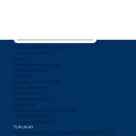
Turun
KY:n tapahtumakalenterista löydät kaikki
meidän sekä alaistemme toimijoiden järjestämät
tapahtumat!
Tapahtumakalenteriin
YHTEYSTIEDOT / CONTACT
Turun kauppatieteiden ylioppilaat ry
Y-tunnus: 2250208-7
Osoite:
Turun kauppakorkeakoulu
Rehtorinpellonkatu 3
20500 Turku
Numero: +358 45 886 6761
Email: info@tuky.fi
Laskutustiedot
talouspaallikko@tuky.fi
Verkkolasku
Operator: Maventa (003721291126)
OVT: tel:003722502087
Y-tunnus: tel:2250208-7
TURUN KY
Turun kauppatieteiden ylioppilaat ry eli Turun KY on Turun