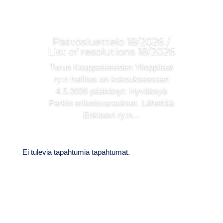
Päätösluettelo 18/2026 /
List of resolutions 18/2026
Turun Kauppatieteiden Ylioppilaat
ry:n hallitus on kokouksessaan
4.5.2026 päättänyt: Hyväksyä
Parkin erikoisvaraukset. Lähettää
Enklaavi ry:n...
Ei tulevia tapahtumia tapahtumat.
TAPAHTUMA-
KALENTERI