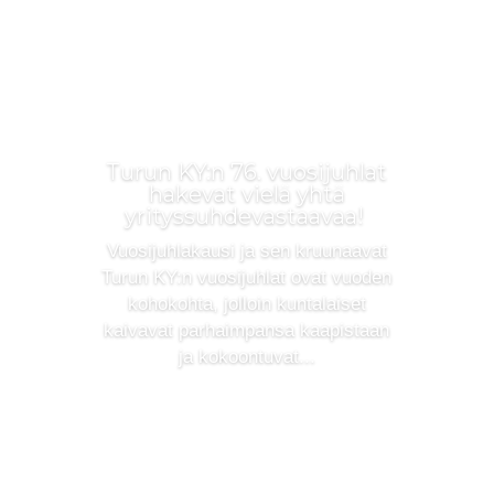
Turun KY:n 76. vuosijuhlat
hakevat vielä yhtä
yrityssuhdevastaavaa!
Vuosijuhlakausi ja sen kruunaavat
Turun KY:n vuosijuhlat ovat vuoden
kohokohta, jolloin kuntalaiset
kaivavat parhaimpansa kaapistaan
ja kokoontuvat...