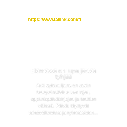
Ota äkkilähtö hauskaan –varaa vuorokauden
risteily
https://www.tallink.com/fi
.
Elämässä on lupa jättää
tyhjää
Arki opiskelijana on usein
tasapainottelua luentojen,
oppimispäiväkirjojen ja tenttien
välissä. Päivät täyttyvät
tehtävälistoista ja ryhmätöiden...