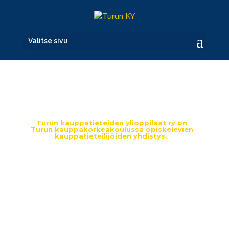
Valitse sivu
ETURIVIN OPISKELIJAYHTEISÖ
Turun kauppatieteiden ylioppilaat ry on
Turun kauppakorkeakoulussa opiskelevien
kauppatieteilijöiden yhdistys.
Tallink Silja