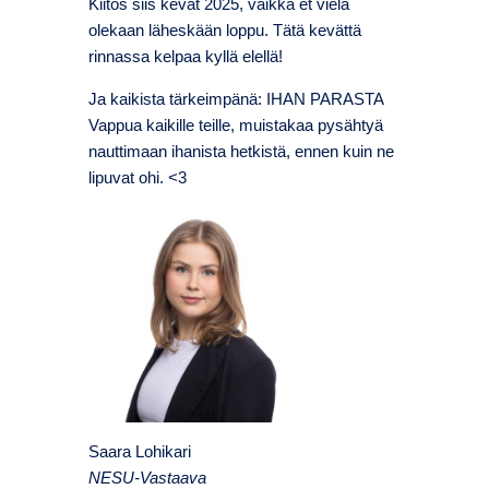
Kiitos siis kevät 2025, vaikka et vielä
olekaan läheskään loppu. Tätä kevättä
rinnassa kelpaa kyllä elellä!
Ja kaikista tärkeimpänä: IHAN PARASTA
Vappua kaikille teille, muistakaa pysähtyä
nauttimaan ihanista hetkistä, ennen kuin ne
lipuvat ohi. <3
Saara Lohikari
NESU-Vastaava