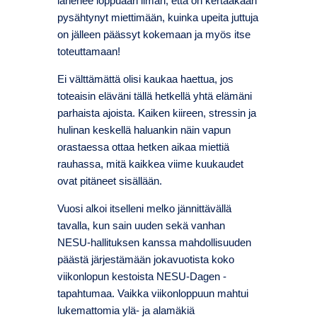
lähenee loppuaan ilman, että on kertaakaan
pysähtynyt miettimään, kuinka upeita juttuja
on jälleen päässyt kokemaan ja myös itse
toteuttamaan!
Ei välttämättä olisi kaukaa haettua, jos
toteaisin eläväni tällä hetkellä yhtä elämäni
parhaista ajoista. Kaiken kiireen, stressin ja
hulinan keskellä haluankin näin vapun
orastaessa ottaa hetken aikaa miettiä
rauhassa, mitä kaikkea viime kuukaudet
ovat pitäneet sisällään.
Vuosi alkoi itselleni melko jännittävällä
tavalla, kun sain uuden sekä vanhan
NESU-hallituksen kanssa mahdollisuuden
päästä järjestämään jokavuotista koko
viikonlopun kestoista NESU-Dagen -
tapahtumaa. Vaikka viikonloppuun mahtui
lukemattomia ylä- ja alamäkiä