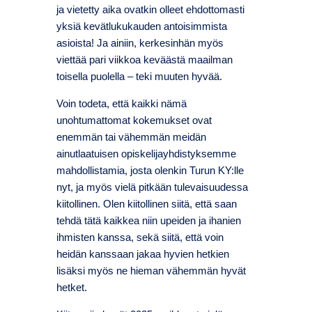
ja vietetty aika ovatkin olleet ehdottomasti
yksiä kevätlukukauden antoisimmista
asioista! Ja ainiin, kerkesinhän myös
viettää pari viikkoa keväästä maailman
toisella puolella – teki muuten hyvää.
Voin todeta, että kaikki nämä
unohtumattomat kokemukset ovat
enemmän tai vähemmän meidän
ainutlaatuisen opiskelijayhdistyksemme
mahdollistamia, josta olenkin Turun KY:lle
nyt, ja myös vielä pitkään tulevaisuudessa
kiitollinen. Olen kiitollinen siitä, että saan
tehdä tätä kaikkea niin upeiden ja ihanien
ihmisten kanssa, sekä siitä, että voin
heidän kanssaan jakaa hyvien hetkien
lisäksi myös ne hieman vähemmän hyvät
hetket.