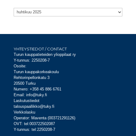
Arkistot
Arkistot
YHTEYSTIEDOT / CONTACT
Turun kauppatieteiden ylioppilaat ry
Y-tunnus: 2250208-7
Osoite:
Turun kauppakorkeakoulu
Rehtorinpellonkatu 3
20500 Turku
Numero: +358 45 886 6761
Email: info@tuky.fi
Laskutustiedot
talouspaallikko@tuky.fi
Verkkolasku
Operator: Maventa (003721291126)
OVT: tel:003722502087
Y-tunnus: tel:2250208-7