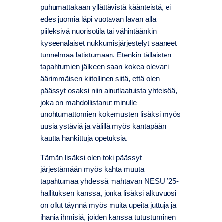
puhumattakaan yllättävistä käänteistä, ei
edes juomia läpi vuotavan lavan alla
piileksivä nuorisotila tai vähintäänkin
kyseenalaiset nukkumisjärjestelyt saaneet
tunnelmaa latistumaan. Etenkin tällaisten
tapahtumien jälkeen saan kokea olevani
äärimmäisen kiitollinen siitä, että olen
päässyt osaksi niin ainutlaatuista yhteisöä,
joka on mahdollistanut minulle
unohtumattomien kokemusten lisäksi myös
uusia ystäviä ja välillä myös kantapään
kautta hankittuja opetuksia.
Tämän lisäksi olen toki päässyt
järjestämään myös kahta muuta
tapahtumaa yhdessä mahtavan NESU ’25-
hallituksen kanssa, jonka lisäksi alkuvuosi
on ollut täynnä myös muita upeita juttuja ja
ihania ihmisiä, joiden kanssa tutustuminen