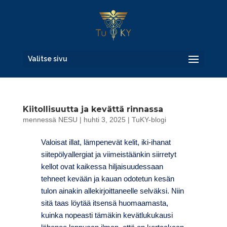
Valitse sivu
Kiitollisuutta ja kevättä rinnassa
mennessä
NESU
|
huhti 3, 2025
|
TuKY-blogi
Valoisat illat, lämpenevät kelit, iki-ihanat
siitepölyallergiat ja viimeistäänkin siirretyt
kellot ovat kaikessa hiljaisuudessaan
tehneet kevään ja kauan odotetun kesän
tulon ainakin allekirjoittaneelle selväksi. Niin
sitä taas löytää itsensä huomaamasta,
kuinka nopeasti tämäkin kevätlukukausi