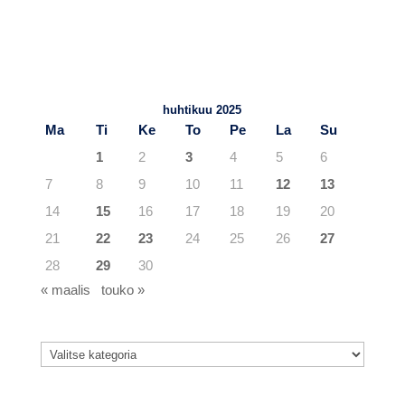
TuKY.fi – Blogit
Viimeisimmät artikkelit
huhtikuu 2025
Ma
Ti
Ke
To
Pe
La
Su
1
2
3
4
5
6
7
8
9
10
11
12
13
14
15
16
17
18
19
20
21
22
23
24
25
26
27
28
29
30
« maalis
touko »
Kategoriat
Kategoriat
Viimeisimmät artikkelit