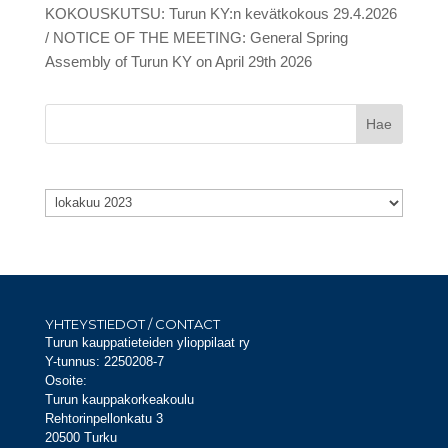
KOKOUSKUTSU: Turun KY:n kevätkokous 29.4.2026
/ NOTICE OF THE MEETING: General Spring
Assembly of Turun KY on April 29th 2026
Arkistot
Arkistot
YHTEYSTIEDOT / CONTACT
Turun kauppatieteiden ylioppilaat ry
Y-tunnus: 2250208-7
Osoite:
Turun kauppakorkeakoulu
Rehtorinpellonkatu 3
20500 Turku