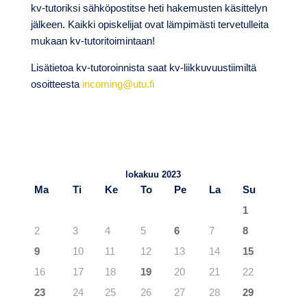
kv-tutoriksi sähköpostitse heti hakemusten käsittelyn
jälkeen. Kaikki opiskelijat ovat lämpimästi tervetulleita
mukaan kv-tutoritoimintaan!
Lisätietoa kv-tutoroinnista saat kv-liikkuvuustiimiltä
osoitteesta
incoming@utu.fi
TuKY.fi – Blogit
Viimeisimmät artikkelit
lokakuu 2023
Ma
Ti
Ke
To
Pe
La
Su
1
2
3
4
5
6
7
8
9
10
11
12
13
14
15
16
17
18
19
20
21
22
23
24
25
26
27
28
29