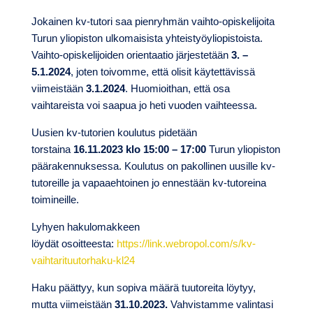
Jokainen kv-tutori saa pienryhmän vaihto-opiskelijoita
Turun yliopiston ulkomaisista yhteistyöyliopistoista.
Vaihto-opiskelijoiden orientaatio järjestetään
3. –
5.1.2024
, joten toivomme, että olisit käytettävissä
viimeistään
3.1.2024
. Huomioithan, että osa
vaihtareista voi saapua jo heti vuoden vaihteessa.
Uusien kv-tutorien koulutus pidetään
torstaina
16.11.2023 klo 15:00 – 17:00
Turun yliopiston
päärakennuksessa. Koulutus on pakollinen uusille kv-
tutoreille ja vapaaehtoinen jo ennestään kv-tutoreina
toimineille.
Lyhyen hakulomakkeen
löydät osoitteesta:
https://link.webropol.com/s/kv-
vaihtarituutorhaku-kl24
Haku päättyy, kun sopiva määrä tuutoreita löytyy,
mutta viimeistään
31.10.2023.
Vahvistamme valintasi