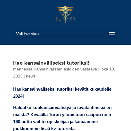
Valitse sivu
Hae kansainväliseksi tutoriksi!
mennessä
Kansainvälisten asioiden vastaava
|
loka 19,
2023
|
news
Hae kansainväliseksi tutoriksi kevätlukukaudelle
2024!
Haluatko kotikansainvälistyä ja tavata ihmisiä eri
maista? Keväällä Turun yliopistoon saapuu noin
160 uutta vaihto-opiskelijaa ja kaipaamme
joukkoomme lisää kv-tutoreita.