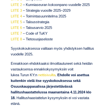
LIITE 2
– Kunniaseuran kokoonpano vuodelle 2025
LIITE 3
– Strategia vuosille 2025–2029
LIITE 4
– Toimintasuunnitelma 2025
LIITE 5
– Talousstrategia
LIITE 6
– Talousarvio 2025
LIITE 7
– Code of TuKY
LIITE 8
– Tietosuojaseloste
Syyskokouksessa valitaan myös yhdistyksen hallitus
vuodelle 2025.
Ennakkoon ehdokkaaksi ilmoittautuneet sekä heidän
vastauksensa ennakkokysymyksiin voit
lukea Turun KY:n
nettisivuilta
.
Ehdolle voi asettua
kuitenkin vielä itse syyskokouksessa sekä
Osuuskauppasalissa järjestettävässä
hallitushaastattelussa maanantaina 4.11.2024 klo
18.
Hallitushaastattelun kysymyksiin ei voi vastata
etänä.