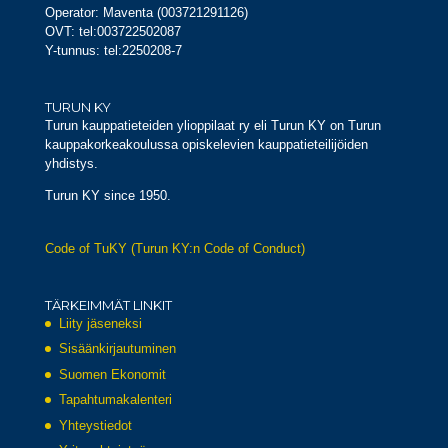
Operator: Maventa (003721291126)
OVT: tel:003722502087
Y-tunnus: tel:2250208-7
TURUN KY
Turun kauppatieteiden ylioppilaat ry eli Turun KY on Turun
kauppakorkeakoulussa opiskelevien kauppatieteilijöiden
yhdistys.
Turun KY since 1950.
Code of TuKY (Turun KY:n Code of Conduct)
TÄRKEIMMÄT LINKIT
Liity jäseneksi
Sisäänkirjautuminen
Suomen Ekonomit
Tapahtumakalenteri
Yhteystiedot