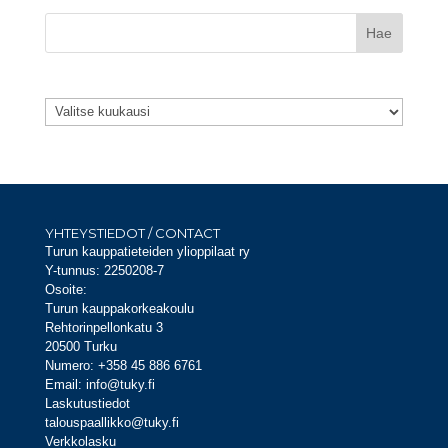
Arkistot
Arkistot
YHTEYSTIEDOT / CONTACT
Turun kauppatieteiden ylioppilaat ry
Y-tunnus: 2250208-7
Osoite:
Turun kauppakorkeakoulu
Rehtorinpellonkatu 3
20500 Turku
Numero: +358 45 886 6761
Email: info@tuky.fi
Laskutustiedot
talouspaallikko@tuky.fi
Verkkolasku