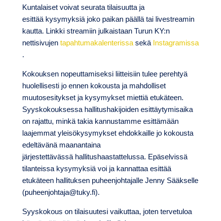
Kuntalaiset voivat seurata tilaisuutta ja
esittää kysymyksiä joko paikan päällä tai livestreamin
kautta. Linkki streamiin julkaistaan Turun KY:n
nettisivujen
tapahtumakalenterissa
sekä
Instagramissa
.
Kokouksen nopeuttamiseksi liitteisiin tulee perehtyä
huolellisesti jo ennen kokousta ja mahdolliset
muutosesitykset ja kysymykset miettiä etukäteen.
Syyskokouksessa hallitushakijoiden esittäytymisaika
on rajattu, minkä takia kannustamme esittämään
laajemmat yleisökysymykset ehdokkaille jo kokousta
edeltävänä maanantaina
järjestettävässä hallitushaastattelussa. Epäselvissä
tilanteissa kysymyksiä voi ja kannattaa esittää
etukäteen hallituksen puheenjohtajalle Jenny Sääkselle
(puheenjohtaja@tuky.fi).
Syyskokous on tilaisuutesi vaikuttaa, joten tervetuloa