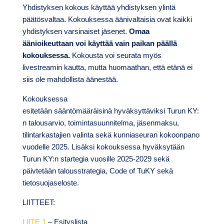
Yhdistyksen kokous käyttää yhdistyksen ylintä
päätösvaltaa. Kokouksessa äänivaltaisia ovat kaikki
yhdistyksen varsinaiset jäsenet.
Omaa
äänioikeuttaan voi käyttää vain paikan päällä
kokouksessa.
Kokousta voi seurata myös
livestreamin kautta, mutta huomaathan, että etänä ei
siis ole mahdollista äänestää.
Kokouksessa
esitetään sääntömääräisinä hyväksyttäviksi Turun KY:
n talousarvio, toimintasuunnitelma, jäsenmaksu,
tilintarkastajien valinta sekä kunniaseuran kokoonpano
vuodelle 2025. Lisäksi kokouksessa hyväksytään
Turun KY:n startegia vuosille 2025-2029 sekä
päivtetään talousstrategia, Code of TuKY sekä
tietosuojaseloste.
LIITTEET:
LIITE 1
– Esityslista