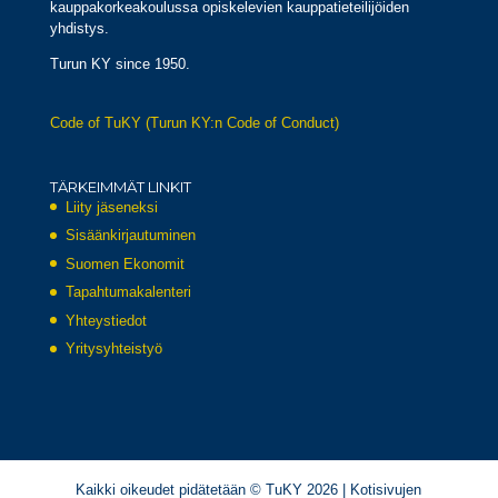
kauppakorkeakoulussa opiskelevien kauppatieteilijöiden
yhdistys.
Turun KY since 1950.
Code of TuKY (Turun KY:n Code of Conduct)
TÄRKEIMMÄT LINKIT
Liity jäseneksi
Sisäänkirjautuminen
Suomen Ekonomit
Tapahtumakalenteri
Yhteystiedot
Yritysyhteistyö
Kaikki oikeudet pidätetään © TuKY 2026 | Kotisivujen