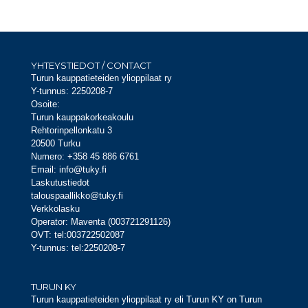
YHTEYSTIEDOT / CONTACT
Turun kauppatieteiden ylioppilaat ry
Y-tunnus: 2250208-7
Osoite:
Turun kauppakorkeakoulu
Rehtorinpellonkatu 3
20500 Turku
Numero: +358 45 886 6761
Email: info@tuky.fi
Laskutustiedot
talouspaallikko@tuky.fi
Verkkolasku
Operator: Maventa (003721291126)
OVT: tel:003722502087
Y-tunnus: tel:2250208-7
TURUN KY
Turun kauppatieteiden ylioppilaat ry eli Turun KY on Turun