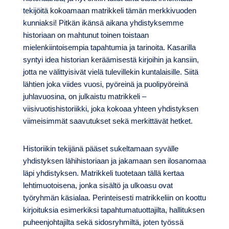
tekijöitä kokoamaan matrikkeli tämän merkkivuoden
kunniaksi! Pitkän ikänsä aikana yhdistyksemme
historiaan on mahtunut toinen toistaan
mielenkiintoisempia tapahtumia ja tarinoita. Kasarilla
syntyi idea historian keräämisestä kirjoihin ja kansiin,
jotta ne välittyisivät vielä tulevillekin kuntalaisille. Siitä
lähtien joka viides vuosi, pyöreinä ja puolipyöreinä
juhlavuosina, on julkaistu matrikkeli –
viisivuotishistoriikki, joka kokoaa yhteen yhdistyksen
viimeisimmät saavutukset sekä merkittävät hetket.
Historiikin tekijänä pääset sukeltamaan syvälle
yhdistyksen lähihistoriaan ja jakamaan sen ilosanomaa
läpi yhdistyksen. Matrikkeli tuotetaan tällä kertaa
lehtimuotoisena, jonka sisältö ja ulkoasu ovat
työryhmän käsialaa. Perinteisesti matrikkeliin on koottu
kirjoituksia esimerkiksi tapahtumatuottajilta, hallituksen
puheenjohtajilta sekä sidosryhmiltä, joten työssä