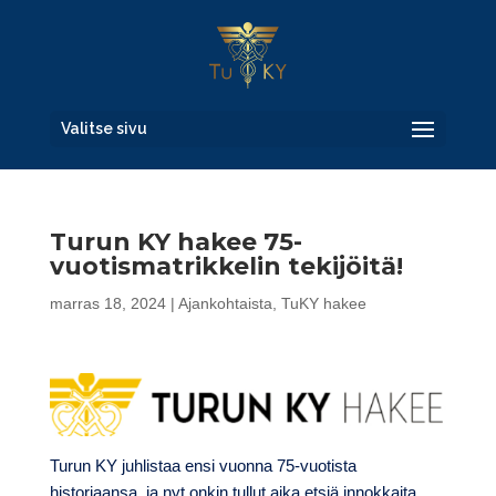
Valitse sivu
Turun KY hakee 75-
vuotismatrikkelin tekijöitä!
marras 18, 2024
|
Ajankohtaista
,
TuKY hakee
Turun KY juhlistaa ensi vuonna 75-vuotista
historiaansa, ja nyt onkin tullut aika etsiä innokkaita