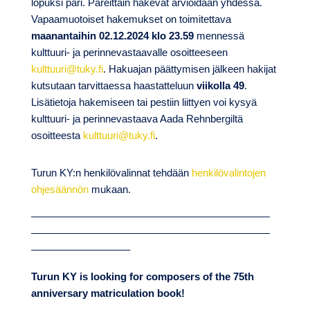
lopuksi pari. Pareittain hakevat arvioidaan yhdessä.
Vapaamuotoiset hakemukset on toimitettava
maanantaihin 02.12.2024 klo 23.59
mennessä
kulttuuri- ja perinnevastaavalle osoitteeseen
kulttuuri@tuky.fi
. Hakuajan päättymisen jälkeen hakijat
kutsutaan tarvittaessa haastatteluun
viikolla 49
.
Lisätietoja hakemiseen tai pestiin liittyen voi kysyä
kulttuuri- ja perinnevastaava Aada Rehnbergiltä
osoitteesta
kulttuuri@tuky.fi
.
Turun KY:n henkilövalinnat tehdään
henkilövalintojen
ohjesäännön
mukaan.
———————————————————————
———————————————————————
—————————–
Turun KY is looking for composers of the 75th
anniversary matriculation book!