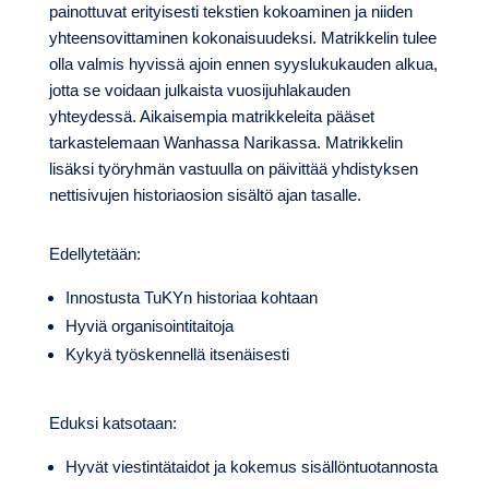
painottuvat erityisesti tekstien kokoaminen ja niiden
yhteensovittaminen kokonaisuudeksi. Matrikkelin tulee
olla valmis hyvissä ajoin ennen syyslukukauden alkua,
jotta se voidaan julkaista vuosijuhlakauden
yhteydessä. Aikaisempia matrikkeleita pääset
tarkastelemaan Wanhassa Narikassa. Matrikkelin
lisäksi työryhmän vastuulla on päivittää yhdistyksen
nettisivujen historiaosion sisältö ajan tasalle.
Edellytetään:
Innostusta TuKYn historiaa kohtaan
Hyviä organisointitaitoja
Kykyä työskennellä itsenäisesti
Eduksi katsotaan:
Hyvät viestintätaidot ja kokemus sisällöntuotannosta