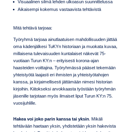
Visuaalinen silmä lehden ulkoasun suunnittelussa
Aikaisempi kokemus vastaavista tehtävistä
Mitä tehtävä tarjoaa:
Työryhmä tarjoaa ainutlaatuisen mahdollisuuden jättää
oma kädenjälkesi TuKYn historiaan ja muokata kuvaa,
millaisena tulevaisuuden kuntalaiset näkevät 75-
vuotiaan Turun KY:n – erityisesti korona-ajan
haasteiden voittajina. Työryhmässä pääset tekemään
yhteistyötä laajasti eri ihmisten ja yhteistyötahojen
kanssa, ja kirjaimellisesti jättämään nimesi historian
kirjoihin. Kiitokseksi arvokkaasta työstään työryhmän
jäsenille tarjotaan myös ilmaiset liput Turun KY:n 75.
vuosijuhlille.
Hakea voi joko parin kanssa tai yksin
. Mikäli
tehtävään haetaan yksin, yhdistetään yksin hakevista