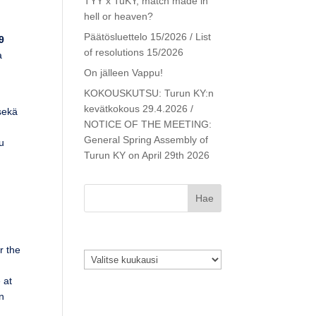
TYY x TuKY, match made in
hell or heaven?
Päätösluettelo 15/2026 / List
9
of resolutions 15/2026
a
On jälleen Vappu!
KOKOUSKUTSU: Turun KY:n
kevätkokous 29.4.2026 /
 sekä
NOTICE OF THE MEETING:
e
General Spring Assembly of
u
Turun KY on April 29th 2026
Arkistot
r the
Arkistot
 at
an