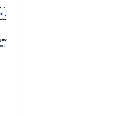
ious
nning
eader
In
g the
oes