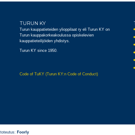
TURUN KY
Turun kauppatieteiden ylioppilaat ry eli Turun KY on
Turun kauppakorkeakoulussa opiskelevien
kauppatieteilijöiden yhdistys.
Turun KY since 1950.
Code of TuKY (Turun KY:n Code of Conduct)
 toteutus:
Foorly