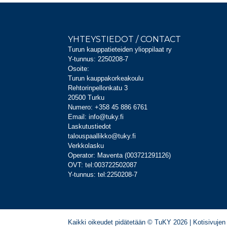
YHTEYSTIEDOT / CONTACT
Turun kauppatieteiden ylioppilaat ry
Y-tunnus: 2250208-7
Osoite:
Turun kauppakorkeakoulu
Rehtorinpellonkatu 3
20500 Turku
Numero: +358 45 886 6761
Email: info@tuky.fi
Laskutustiedot
talouspaallikko@tuky.fi
Verkkolasku
Operator: Maventa (003721291126)
OVT: tel:003722502087
Y-tunnus: tel:2250208-7
Kaikki oikeudet pidätetään © TuKY 2026 | Kotisivujen