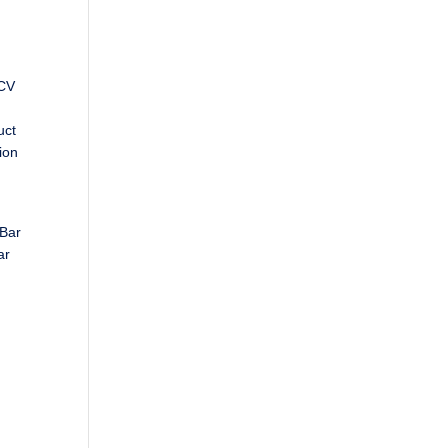
 CV
uct
ion
 Bar
ar