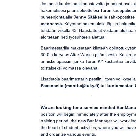
Jos pesti kuulostaa kiinnostavalta ja haluat osa
hakemuksesi ja ansioluettelosi Turun kauppatieteid
puheenjohtajalle
Jenny Sääkselle
sähköpostits
mennessä.
Käymme hakemuksia läpi jo hakuaikana,
tehdään viikolla 43. Haastattelut voidaan aloitta
aloitetaan heti työsuhteen alettua.
Baarimestarille maksetaan kiinteän opintotukiystä
30 €:n korvaus After Workin pitämisestä. Koska b
anniskelupassin, jonka Turun KY kustantaa tarvit
toistaiseksi voimassa olevana.
Lisätietoja baarimestarin pestiin liittyen voi kysell
Paasoselta
(monttu@tuky.fi)
tai
kuntamestari
————————————
We are looking for a service-minded Bar Mana
position will begin immediately after the employme
training period, the new Bar Manager will work in
the heart of student activities, where you will have
and organize various events.