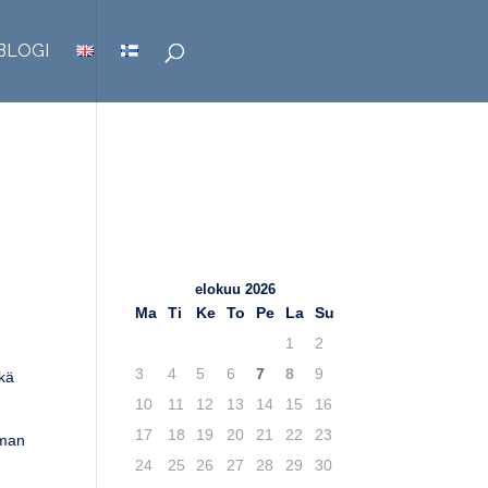
BLOGI
TuKY.fi – Blogit
Viimeisimmät
artikkelit
elokuu 2026
Ma
Ti
Ke
To
Pe
La
Su
1
2
3
4
5
6
7
8
9
ekä
10
11
12
13
14
15
16
17
18
19
20
21
22
23
iman
24
25
26
27
28
29
30