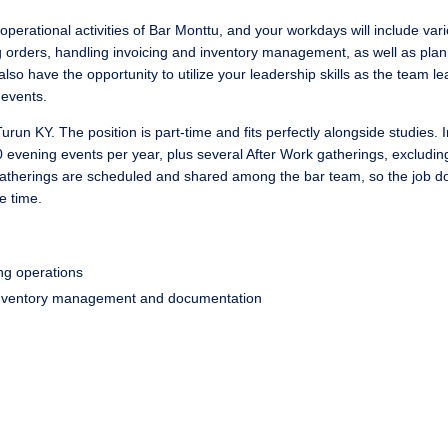
operational activities of Bar Monttu, and your workdays will include var
ng orders, handling invoicing and inventory management, as well as pla
lso have the opportunity to utilize your leadership skills as the team l
 events.
un KY. The position is part-time and fits perfectly alongside studies. 
0 evening events per year, plus several After Work gatherings, excludin
 gatherings are scheduled and shared among the bar team, so the job d
ee time.
ing operations
for inventory management and documentation