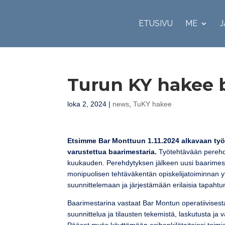
ETUSIVU
ME
J
Turun KY hakee 
loka 2, 2024
|
news
,
TuKY hakee
Etsimme Bar Monttuun 1.11.2024 alkavaan työs
varustettua baarimestaria.
Työtehtävään perehdy
kuukauden. Perehdytyksen jälkeen uusi baarimesta
monipuolisen tehtäväkentän opiskelijatoiminnan y
suunnittelemaan ja järjestämään erilaisia tapahtu
Baarimestarina vastaat Bar Montun operatiivisesta 
suunnittelua ja tilausten tekemistä, laskutusta ja 