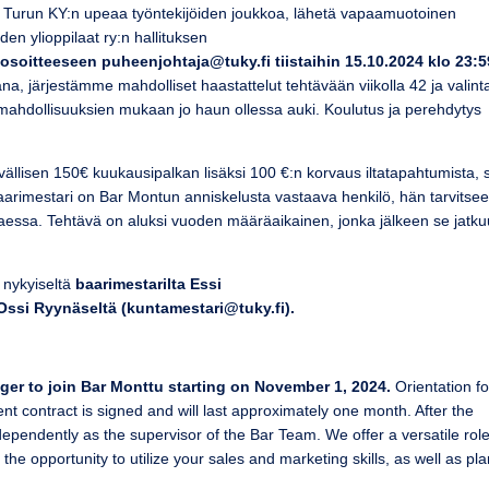
ksi Turun KY:n upeaa työntekijöiden joukkoa, lähetä vapaamuotoinen
en ylioppilaat ry:n hallituksen
e
osoitteeseen puheenjohtaja@tuky.fi tiistaihin 15.10.2024 klo 23:5
 järjestämme mahdolliset haastattelut tehtävään viikolla 42 ja valint
a mahdollisuuksien mukaan jo haun ollessa auki. Koulutus ja perehdytys
vällisen 150€ kuukausipalkan lisäksi 100 €:n korvaus iltatapahtumista,
aarimestari on Bar Montun anniskelusta vastaava henkilö, hän tarvitse
taessa. Tehtävä on aluksi vuoden määräaikainen, jonka jälkeen se jatku
ä nykyiseltä
baarimestarilta
Essi
Ossi Ryynäseltä (kuntamestari@tuky.fi).
ger to join Bar Monttu starting on November 1, 2024.
Orientation fo
nt contract is signed and will last approximately one month. After the
dependently as the supervisor of the Bar Team. We offer a versatile role
 the opportunity to utilize your sales and marketing skills, as well as pl