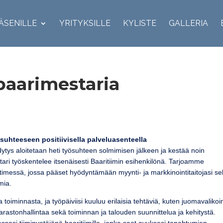
ÄSENILLE
YRITYKSILLE
KYLISTE
GALLERIA
baarimestaria
uhteeseen positiivisella palveluasenteella
tys aloitetaan heti työsuhteen solmimisen jälkeen ja kestää noin
ri työskentelee itsenäisesti Baaritiimin esihenkilönä. Tarjoamme
timessä, jossa pääset hyödyntämään myynti- ja markkinointitaitojasi s
mia.
toiminnasta, ja työpäiviisi kuuluu erilaisia tehtäviä, kuten juomavaliko
varastonhallintaa sekä toiminnan ja talouden suunnittelua ja kehitystä.