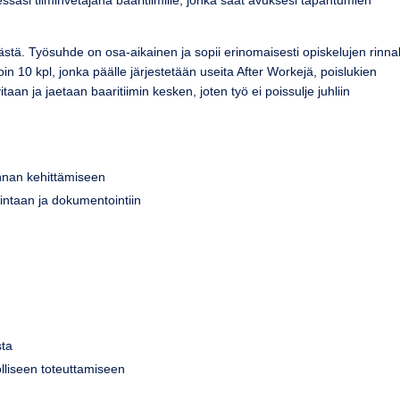
ssasi tiiminvetäjänä baaritiimille, jonka saat avuksesi tapahtumien
ästä. Työsuhde on osa-aikainen ja sopii erinomaisesti opiskelujen rinnal
in 10 kpl, jonka päälle järjestetään useita After Workejä, poislukien
taan ja jaetaan baaritiimin kesken, joten työ ei poissulje juhliin
innan kehittämiseen
llintaan ja dokumentointiin
sta
lliseen toteuttamiseen