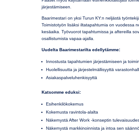
Pääset myös käyttämään esihenkilötaitojasi toimie
järjestämiseen.
Baarimestari on yksi Turun KY:n neljästä työntekij
Toimistotyön lisäksi iltatapahtumia on vuodessa no
kesäaika. Työvuorot tapahtumissa ja aftereilla sovi
osallistumista vapaa-ajalla.
Uudelta Baarimestarilta edellytämme:
Innostusta tapahtumien järjestämiseen ja toim
Huolellisuutta ja järjestelmällisyyttä varastonha
Asiakaspalveluhenkisyyttä
Katsomme eduksi:
Esihenkilökokemus
Kokemusta ravintola-alalta
Näkemystä After Work -konseptin tulevaisuude
Näkemystä markkinoinnista ja intoa sen säännö