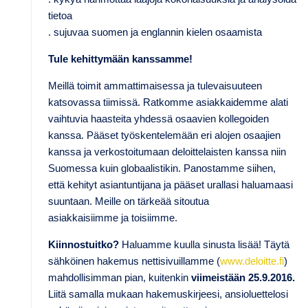
tietoa
. sujuvaa suomen ja englannin kielen osaamista
Tule kehittymään kanssamme!
Meillä toimit ammattimaisessa ja tulevaisuuteen
katsovassa tiimissä. Ratkomme asiakkaidemme alati
vaihtuvia haasteita yhdessä osaavien kollegoiden
kanssa. Pääset työskentelemään eri alojen osaajien
kanssa ja verkostoitumaan deloittelaisten kanssa niin
Suomessa kuin globaalistikin. Panostamme siihen,
että kehityt asiantuntijana ja pääset urallasi haluamaasi
suuntaan. Meille on tärkeää sitoutua
asiakkaisiimme ja toisiimme.
Kiinnostuitko?
Haluamme kuulla sinusta lisää! Täytä
sähköinen hakemus nettisivuillamme (
www.deloitte.fi
)
mahdollisimman pian, kuitenkin
viimeistään 25.9.2016.
Liitä samalla mukaan hakemuskirjeesi, ansioluettelosi