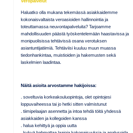
Veropalvelut
Haluatko olla mukana tekemässä asiakkaidemme
kokonaisvaltaista veroasioiden hallinnointia ja
toteuttamassa neuvontapalveluita? Tarjoamme
mahdollisuuden päästä työskentelemään haastavissa ja
monipuolisissa tehtävissä osana verotuksen
asiantuntijatiimiä. Tehtäviisi kuuluu muun muassa
tiedonhankintaa, muistioiden ja hakemusten sekä
laskelmien laadintaa.
Näitä asioita arvostamme hakijoissa:
. soveltuvia korkeakouluopintoja, olet opintojesi
loppuvaiheessa tai jo hetki sitten valmistunut
. tiimipelaajan asennetta ja intoa tehdä töitä yhdessä
asiakkaiden ja kollegoiden kanssa
. halua kehittyä ja oppia uutta
. kykyä hahmottaa laajoja kokonaisuuksia ja analysoida