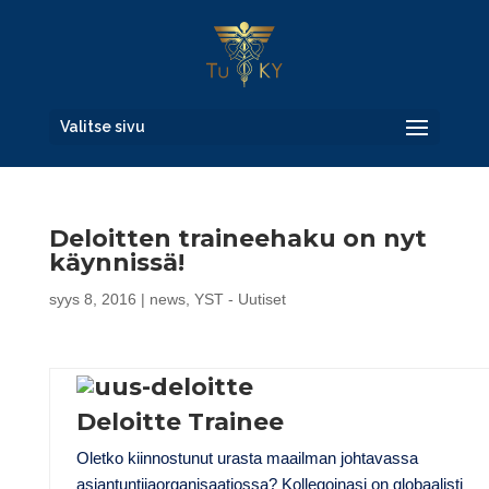
Valitse sivu
Deloitten traineehaku on nyt
käynnissä!
syys 8, 2016
|
news
,
YST - Uutiset
Deloitte Trainee
Oletko kiinnostunut urasta maailman johtavassa
asiantuntijaorganisaatiossa? Kollegoinasi on globaalisti