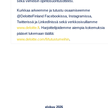
sekä viimeisin opintosuoritusotteesi.
Kurkkaa arkeemme ja tutustu osaamiseemme
@DeloitteFinland Facebookissa, Instagramissa,
Twitterissä ja LinkedInissä sekä verkkosivuillamme
www.deloitte.fi
. Harjoittelijoidemme aiempia kokemuksia
pääset lukemaan täältä:
www.deloitte.com/fi/tutustumeihin
.
TuKY.fi – Blogit
Viimeisimmät artikkelit
elokuu 2026