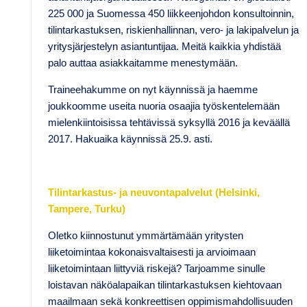
225 000 ja Suomessa 450 liikkeenjohdon konsultoinnin,
tilintarkastuksen, riskienhallinnan, vero- ja lakipalvelun ja
yritysjärjestelyn asiantuntijaa. Meitä kaikkia yhdistää
palo auttaa asiakkaitamme menestymään.
Traineehakumme on nyt käynnissä ja haemme
joukkoomme useita nuoria osaajia työskentelemään
mielenkiintoisissa tehtävissä syksyllä 2016 ja keväällä
2017. Hakuaika käynnissä 25.9. asti.
Tilintarkastus- ja neuvontapalvelut (Helsinki,
Tampere, Turku)
Oletko kiinnostunut ymmärtämään yritysten
liiketoimintaa kokonaisvaltaisesti ja arvioimaan
liiketoimintaan liittyviä riskejä? Tarjoamme sinulle
loistavan näköalapaikan tilintarkastuksen kiehtovaan
maailmaan sekä konkreettisen oppimismahdollisuuden