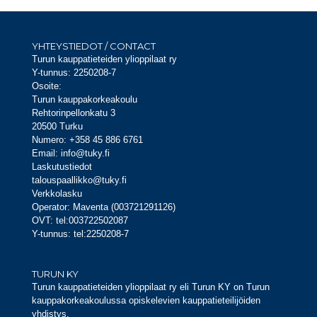
YHTEYSTIEDOT / CONTACT
Turun kauppatieteiden ylioppilaat ry
Y-tunnus: 2250208-7
Osoite:
Turun kauppakorkeakoulu
Rehtorinpellonkatu 3
20500 Turku
Numero: +358 45 886 6761
Email: info@tuky.fi
Laskutustiedot
talouspaallikko@tuky.fi
Verkkolasku
Operator: Maventa (003721291126)
OVT: tel:003722502087
Y-tunnus: tel:2250208-7
TURUN KY
Turun kauppatieteiden ylioppilaat ry eli Turun KY on Turun
kauppakorkeakoulussa opiskelevien kauppatieteilijöiden
yhdistys.