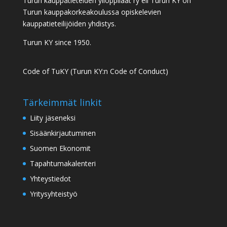
Turun kauppatieteiden ylioppilaat ry eli Turun KY on
Turun kauppakorkeakoulussa opiskelevien
kauppatieteilijöiden yhdistys.
Turun KY since 1950.
Code of TuKY (Turun KY:n Code of Conduct)
Tärkeimmät linkit
Liity jäseneksi
Sisäänkirjautuminen
Suomen Ekonomit
Tapahtumakalenteri
Yhteystiedot
Yritysyhteistyö