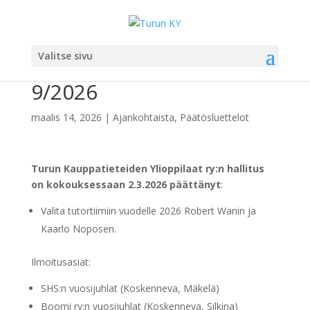
Päätösluettelo 9/2026 /
Valitse sivu
List of resolutions
9/2026
maalis 14, 2026
|
Ajankohtaista
,
Päätösluettelot
Turun Kauppatieteiden Ylioppilaat ry:n hallitus
on kokouksessaan 2.3.2026 päättänyt
:
Valita tutortiimiin vuodelle 2026 Robert Wanin ja
Kaarlo Noposen.
Ilmoitusasiat:
SHS:n vuosijuhlat (Koskenneva, Mäkelä)
Boomi ry:n vuosijuhlat (Koskenneva, Silkina)