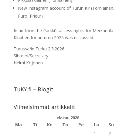
Pikkulaskiainen (Torniainen)
New Instagram account of Turun KY (Torniainen,
Puro, Prieur)
In addition the Parkki’s access rights for Merkantila
Klubben for autumn 2026 was discussed.
Turussa/in Turku 2.3.2026
Sihteeri/Secretary
Helmi Kojonen
TuKY.fi – Blogit
Viimeisimmät artikkelit
elokuu 2026
Ma
Ti
Ke
To
Pe
La
Su
1
2