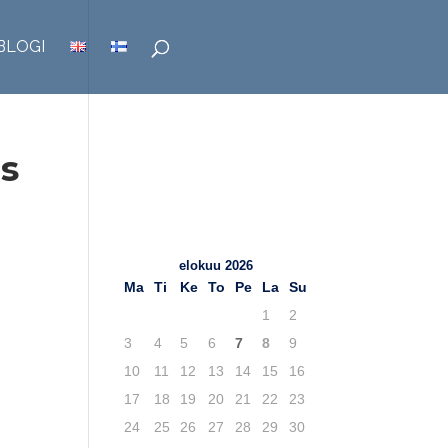
BLOGI
ns
TuKY.fi – Blogit
Viimeisimmät
artikkelit
elokuu 2026
Ma
Ti
Ke
To
Pe
La
Su
1
2
3
4
5
6
7
8
9
10
11
12
13
14
15
16
17
18
19
20
21
22
23
24
25
26
27
28
29
30