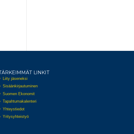
TÄRKEIMMÄT LINKIT
Liity jäseneksi
Sisäänkirjautuminen
Suomen Ekonomit
Tapahtumakalenteri
Yhteystiedot
Yritysyhteistyö