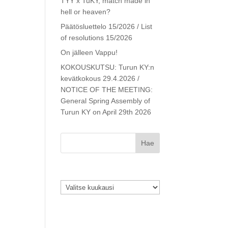
TYY x TuKY, match made in
hell or heaven?
Päätösluettelo 15/2026 / List
of resolutions 15/2026
On jälleen Vappu!
KOKOUSKUTSU: Turun KY:n
kevätkokous 29.4.2026 /
NOTICE OF THE MEETING:
General Spring Assembly of
Turun KY on April 29th 2026
Arkistot
Arkistot