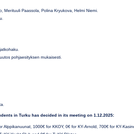
, Merituuli Paassola, Polina Kryukova, Helmi Niemi.
u.
 jatkohaku.
uutos pohjaesityksen mukaisesti.
ta.
udents in Turku
has decided in its meeting on 1.12.2025:
for Alppikanuunat, 1000€ for KKOY, 0€ for KY-Arnold, 700€ for KY-Kasin