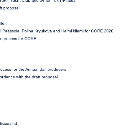
 TuKY Yacht Club and 0€ for TuKY-Pilates.
t proposal.
.
ler.
uli Paassola, Polina Kryukova and Helmi Niemi for CORE 2026.
on process for CORE.
rocess for the Annual Ball producers.
ordance with the draft proposal.
discussed.