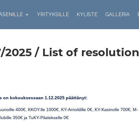
ÄSENILLE
YRITYKSILLE
KYLISTE
GALLERIA
/2025 / List of resolutio
tus on kokouksessaan 1.12.2025 päättänyt:
uunoille 400€, KKOY:lle 1000€, KY-Arnoldille 0€, KY-Kasinolle 700€, M-
lubille 350€ ja TuKY-Pilatekselle 0€.