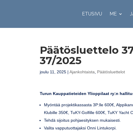
ETUSIVU
ME
J
Päätösluettelo 37
37/2025
joulu 11, 2025
|
Ajankohtaista
,
Päätösluettelot
Turun Kauppatieteiden Ylioppilaat ry:n halli
Myöntää projektikassasta 3P:lle 600€, Alppikan
Klubille 350€, TuKY-Golfille 600€, TuKY Yacht C
Tehdä sijoitus pohjaesityksen mukaisesti.
Valita vapputuottajaksi Onni Lintukorpi.