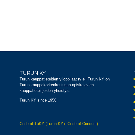
TURUN KY
Turun kauppatieteiden ylioppilaat ry eli Turun KY on
Turun kauppakorkeakoulussa opiskelevien
kauppatieteilijöiden yhdistys.
Turun KY since 1950.
Code of TuKY (Turun KY:n Code of Conduct)