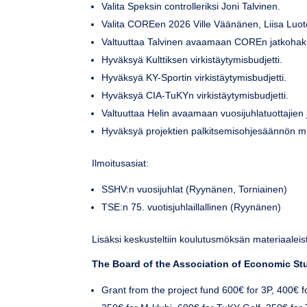
Valita Speksin controlleriksi Joni Talvinen.
Valita COREen 2026 Ville Väänänen, Liisa Luoto
Valtuuttaa Talvinen avaamaan COREn jatkohak
Hyväksyä Kulttiksen virkistäytymisbudjetti.
Hyväksyä KY-Sportin virkistäytymisbudjetti.
Hyväksyä CIA-TuKYn virkistäytymisbudjetti.
Valtuuttaa Helin avaamaan vuosijuhlatuottajien
Hyväksyä projektien palkitsemisohjesäännön m
Ilmoitusasiat:
SSHV:n vuosijuhlat (Ryynänen, Torniainen)
TSE:n 75. vuotisjuhlaillallinen (Ryynänen)
Lisäksi keskusteltiin koulutusmöksän materiaaleis
The Board of the Association of Economic St
Grant from the project fund 600€ for 3P, 400€ 