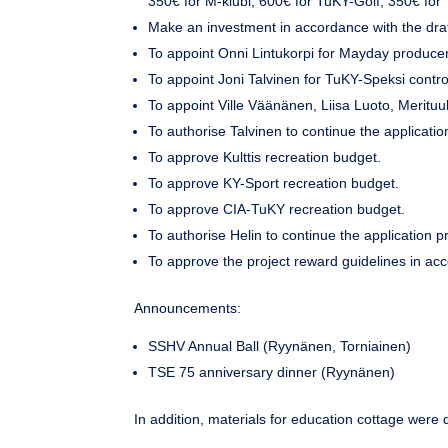
350€ for M-klubi, 600€ for TuKY-Golf, 350€ for
Make an investment in accordance with the draf
To appoint Onni Lintukorpi for Mayday producer
To appoint Joni Talvinen for TuKY-Speksi control
To appoint Ville Väänänen, Liisa Luoto, Meritu
To authorise Talvinen to continue the applicati
To approve Kulttis recreation budget.
To approve KY-Sport recreation budget.
To approve CIA-TuKY recreation budget.
To authorise Helin to continue the application p
To approve the project reward guidelines in acc
Announcements:
SSHV Annual Ball (Ryynänen, Torniainen)
TSE 75 anniversary dinner (Ryynänen)
In addition, materials for education cottage were 