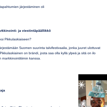
tapahtumien järjestäminen oli
kkinointi- ja viestintäpäällikkö
aksi Pikkulaskiaiseen?
rjestämään Suomen suurinta talvifestivaalia, jonka juuret ulottuvat
Pikkulaskiainen on brändi, josta saa olla kyllä ylpeä ja sitä on ilo
n markkinointitiimin kanssa.
aja