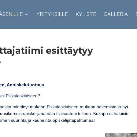
ÄSENILLE
YRITYKSILLE
KYLISTE
GALLERIA
tajatiimi esittäytyy
s
en, Anniskelutuottaja
aksi Pikkulaskiaiseen?
saakka miettinyt mukaan Pikkulaskiaiseen mukaan hakemista ja nyt
sikurssin opiskelijana näin tilaisuuteni tulleen. Kukapa ei haluisin
omen suurinta ja kauneinta opiskelijatapahtumaa!