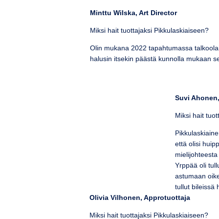
Minttu Wilska, Art Director
Miksi hait tuottajaksi Pikkulaskiaiseen?
Olin mukana 2022 tapahtumassa talkoolais
halusin itsekin päästä kunnolla mukaan s
Suvi Ahonen
Miksi hait tuo
Pikkulaskiaine
että olisi hu
mielijohteesta
Yrppää oli tul
astumaan oikea
tullut bileiss
Olivia Vilhonen, Approtuottaja
Miksi hait tuottajaksi Pikkulaskiaiseen?