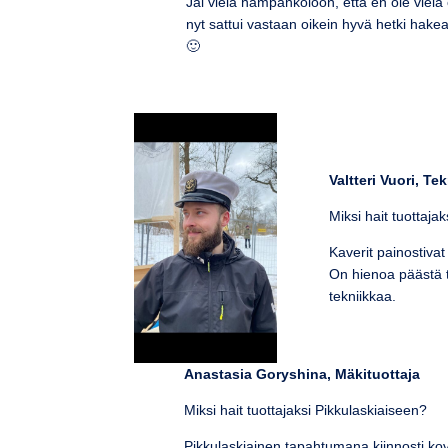
Jäi vielä hampankoloon, että en ole vielä
nyt sattui vastaan oikein hyvä hetki hak
🙂
Valtteri Vuori, Te
Miksi hait tuottaja
Kaverit painostivat
On hienoa päästä
tekniikkaa.
Anastasia Goryshina, Mäkituottaja
Miksi hait tuottajaksi Pikkulaskiaiseen?
Pikkulaskiainen tapahtumana kiinnosti kov