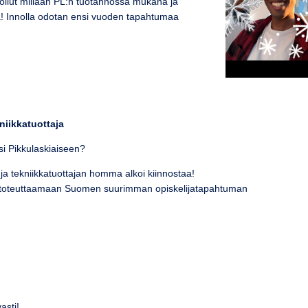
 ollut millään PL:n tuotannossa mukana ja
ea! Innolla odotan ensi vuoden tapahtumaa
kniikkatuottaja
ksi Pikkulaskiaiseen?
 ja tekniikkatuottajan homma alkoi kiinnostaa!
 toteuttaamaan Suomen suurimman opiskelijatapahtuman
asti!