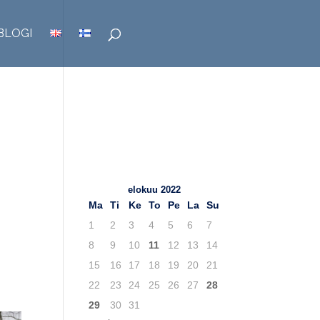
BLOGI
TuKY.fi – Blogit
Viimeisimmät
artikkelit
elokuu 2022
Ma
Ti
Ke
To
Pe
La
Su
1
2
3
4
5
6
7
8
9
10
11
12
13
14
15
16
17
18
19
20
21
22
23
24
25
26
27
28
29
30
31