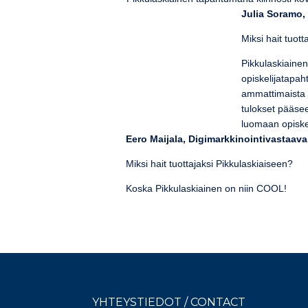
Julia Soramo,
Miksi hait tuott
Pikkulaskiainen
opiskelijatapa
ammattimaista 
tulokset pääse
luomaan opiskel
Eero Maijala, Digimarkkinointivastaava
Miksi hait tuottajaksi Pikkulaskiaiseen?
Koska Pikkulaskiainen on niin COOL!
YHTEYSTIEDOT / CONTACT