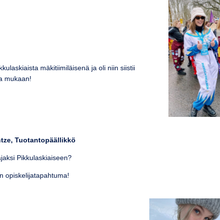
askiaista mäkitiimiläisenä ja oli niin siistii
na mukaan!
ntze, Tuotantopäällikkö
ajaksi Pikkulaskiaiseen?
 opiskelijatapahtuma!