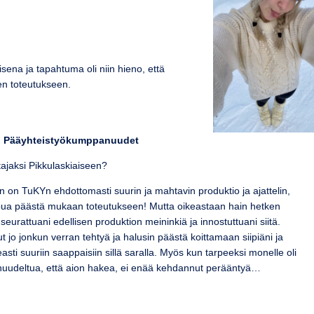
ena ja tapahtuma oli niin hieno, että
en toteutukseen.
, Pääyhteistyökumppanuudet
ttajaksi Pikkulaskiaiseen?
n on TuKYn ehdottomasti suurin ja mahtavin produktio ja ajattelin,
ippua päästä mukaan toteutukseen! Mutta oikeastaan hain hetken
 seurattuani edellisen produktion meininkiä ja innostuttuani siitä.
lut jo jonkun verran tehtyä ja halusin päästä koittamaan siipiäni ja
sti suuriin saappaisiin sillä saralla. Myös kun tarpeeksi monelle oli
ä huudeltua, että aion hakea, ei enää kehdannut perääntyä…