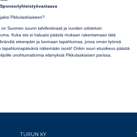
 Sponsoriyhteistyövastaava
ajaksi Pikkulaskiaiseen?
 on Suomen suurin talvifestivaali ja vuoden odotetuin
htuma. Kuka siis ei haluaisi päästä mukaan rakentamaan tätä
brändiä eteenpäin ja luomaan tapahtumaa, jossa oman työnsä
e tapahtumapäivänä näkemään isosti! Onkin suuri etuoikeus päästä
ijoille unohtumattomia elämyksiä Pikkulaskiaisen parissa.
TURUN KY