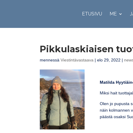
ETUSIVU
ME
J
Pikkulaskiaisen tuot
mennessä
Viestintävastaava
|
elo 29, 2022
|
new
Matilda Hyytiäin
Miksi hait tuottaj
Olen jo pupusta 
näin kolmannen vuo
päästä osaksi Su