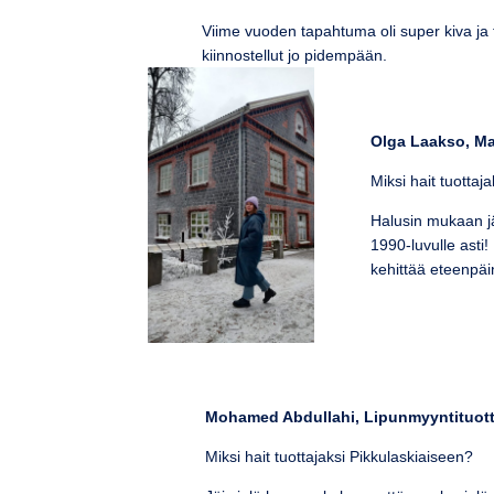
Viime vuoden tapahtuma oli super kiva ja 
kiinnostellut jo pidempään.
Olga Laakso, Mar
Miksi hait tuottaj
Halusin mukaan jä
1990-luvulle asti! 
kehittää eteenpäi
Mohamed Abdullahi, Lipunmyyntituott
Miksi hait tuottajaksi Pikkulaskiaiseen?