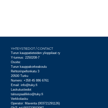
YHTEYSTIEDOT / CONTACT
Turun kauppatieteiden ylioppilaat ry
Y-tunnus: 2250208-7
Osoite:
Turun kauppakorkeakoulu
Rehtorinpellonkatu 3
20500 Turku
Numero: +358 45 886 6761
Email: info@tuky.fi
Laskutustiedot
talouspaallikko@tuky.fi
Verkkolasku
Operator: Maventa (003721291126)
OVT: tel:003722502087