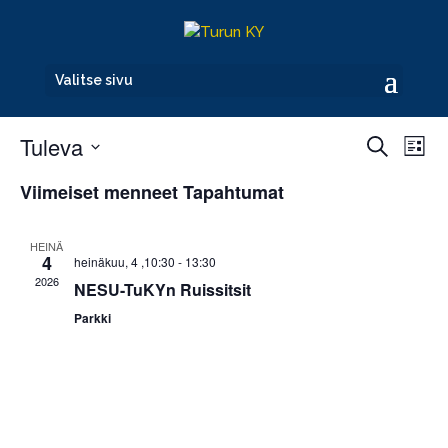
Valitse sivu
Ei tulevia tapahtumia tapahtumat.
Tapahtu
Tap
Tuleva
Etsi
Lista
Vie
Etsi
Navi
Valitse
aja
Viimeiset menneet Tapahtumat
Näkymät
päivä.
navigoint
HEINÄ
4
heinäkuu, 4 ,10:30
-
13:30
2026
NESU-TuKYn Ruissitsit
Parkki