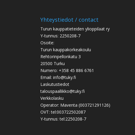
Yhteystiedot / contact
Turun kauppatieteiden ylioppilaat ry
Y-tunnus: 2250208-7
Osoite:
Turun kauppakorkeakoulu
Rehtorinpellonkatu 3
20500 Turku
Numero: +358 45 886 6761
Email: info@tuky.fi
Laskutustiedot
talouspaallikko@tuky.fi
Verkkolasku
Operator: Maventa (003721291126)
OVT: tel:003722502087
Y-tunnus: tel:2250208-7