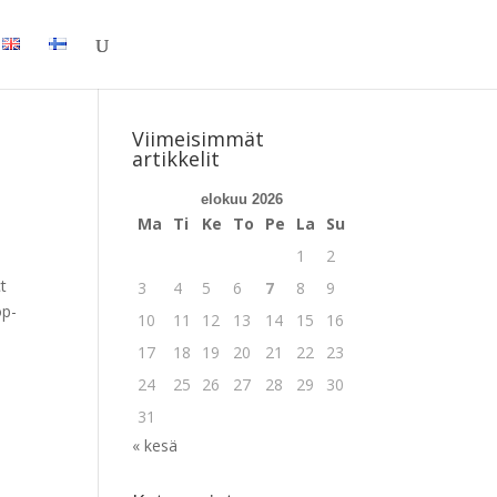
TuKY.fi – Blogit
Viimeisimmät
artikkelit
elokuu 2026
Ma
Ti
Ke
To
Pe
La
Su
1
2
ct
3
4
5
6
7
8
9
op-
10
11
12
13
14
15
16
17
18
19
20
21
22
23
24
25
26
27
28
29
30
31
« kesä