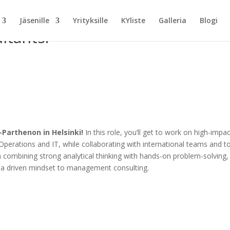
Jäsenille
Yrityksille
KYliste
Galleria
Blogi
ltants!
-Parthenon in Helsinki!
In this role, you’ll get to work on high-impa
perations and IT, while collaborating with international teams and t
ed in combining strong analytical thinking with hands-on problem-solving,
ng a driven mindset to management consulting.