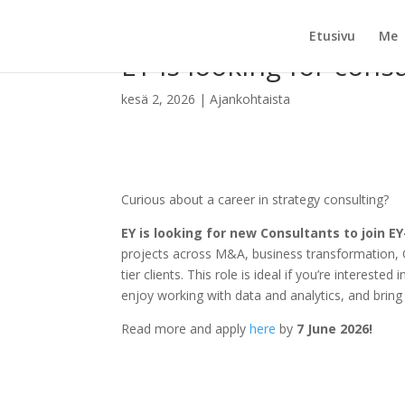
Etusivu
Me
EY is looking for consu
kesä 2, 2026
|
Ajankohtaista
Curious about a career in strategy consulting?
EY is looking for new Consultants to join EY
projects across M&A, business transformation, O
tier clients. This role is ideal if you’re interest
enjoy working with data and analytics, and bri
Read more and apply
here
by
7 June 2026!