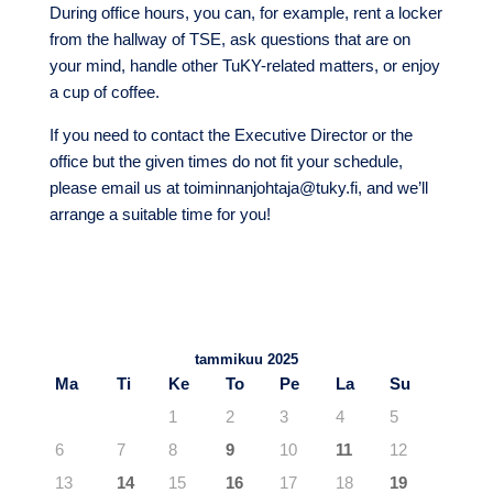
During office hours, you can, for example, rent a locker
from the hallway of TSE, ask questions that are on
your mind, handle other TuKY-related matters, or enjoy
a cup of coffee.
If you need to contact the Executive Director or the
office but the given times do not fit your schedule,
please email us at toiminnanjohtaja@tuky.fi, and we’ll
arrange a suitable time for you!
TuKY.fi – Blogit
Viimeisimmät artikkelit
tammikuu 2025
Ma
Ti
Ke
To
Pe
La
Su
1
2
3
4
5
6
7
8
9
10
11
12
13
14
15
16
17
18
19