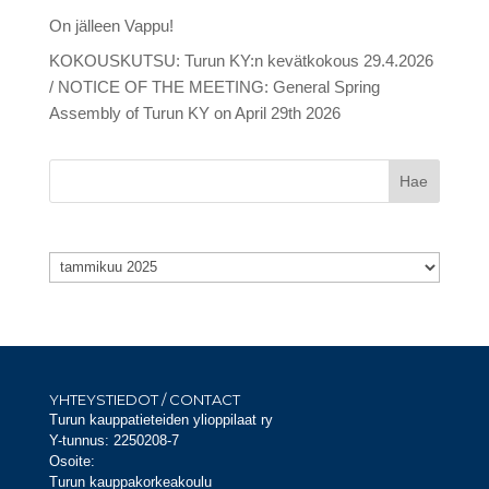
On jälleen Vappu!
KOKOUSKUTSU: Turun KY:n kevätkokous 29.4.2026
/ NOTICE OF THE MEETING: General Spring
Assembly of Turun KY on April 29th 2026
Arkistot
Arkistot
YHTEYSTIEDOT / CONTACT
Turun kauppatieteiden ylioppilaat ry
Y-tunnus: 2250208-7
Osoite:
Turun kauppakorkeakoulu