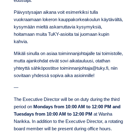
edustaja.
Päivystysajan aikana voit esimerkiksi tulla
vuokraamaan lokeron kauppakorkeakoulun käytävältä,
kysymään mieltä askarruttavia kysymyksiä,
hoitamaan muita TuKY-asioita tai juomaan kupin
kahvia.
Mikäli sinulla on asiaa toiminnanjohtajalle tai toimistolle,
mutta ajankohdat eivät sovi aikatauluusi, otathan
yhteyttä sähköpostitse toiminnanjohtaja@tuky.fi, niin
sovitaan yhdessä sopiva aika asioinnille!
—
The Executive Director will be on duty during the third
period on
Mondays from 10:00 AM to 12:00 PM and
Tuesdays from 10:00 AM to 12:00 PM
at Wanha
Narikka. In addition to the Executive Director, a rotating
board member will be present during office hours.