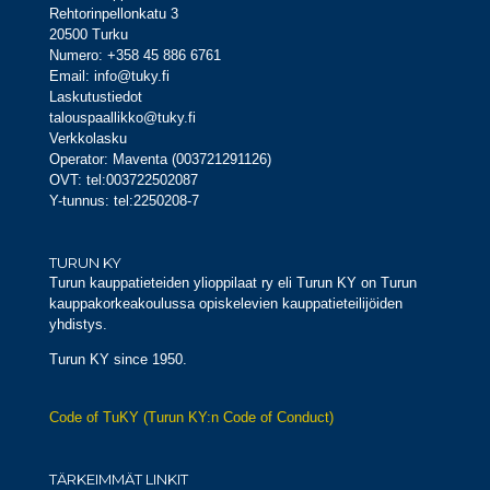
Rehtorinpellonkatu 3
20500 Turku
Numero: +358 45 886 6761
Email: info@tuky.fi
Laskutustiedot
talouspaallikko@tuky.fi
Verkkolasku
Operator: Maventa (003721291126)
OVT: tel:003722502087
Y-tunnus: tel:2250208-7
TURUN KY
Turun kauppatieteiden ylioppilaat ry eli Turun KY on Turun
kauppakorkeakoulussa opiskelevien kauppatieteilijöiden
yhdistys.
Turun KY since 1950.
Code of TuKY (Turun KY:n Code of Conduct)
TÄRKEIMMÄT LINKIT