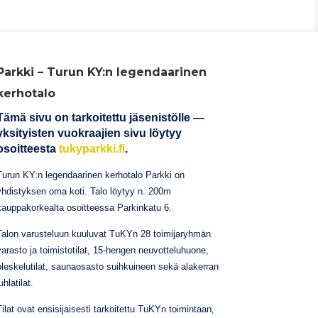
Parkki – Turun KY:n legendaarinen
kerhotalo
Tämä sivu on tarkoitettu jäsenistölle —
yksityisten vuokraajien sivu löytyy
osoitteesta
tukyparkki.fi
.
Turun KY:n legendaarinen kerhotalo Parkki on
yhdistyksen oma koti. Talo löytyy n. 200m
kauppakorkealta osoitteessa Parkinkatu 6.
Talon varusteluun kuuluvat TuKYn 28 toimijaryhmän
varasto ja toimistotilat, 15-hengen neuvotteluhuone,
oleskelutilat, saunaosasto suihkuineen sekä alakerran
uhlatilat.
Tilat ovat ensisijaisesti tarkoitettu TuKYn toimintaan,