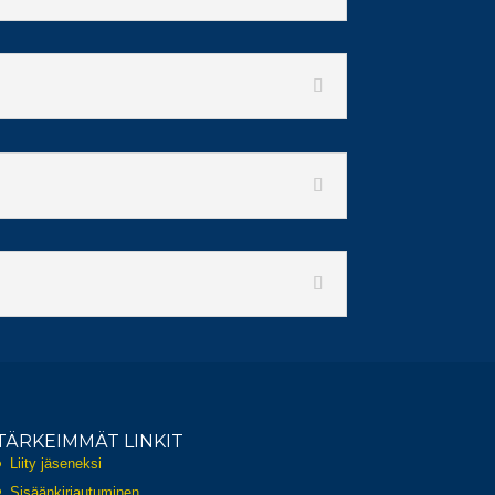
TÄRKEIMMÄT LINKIT
Liity jäseneksi
Sisäänkirjautuminen