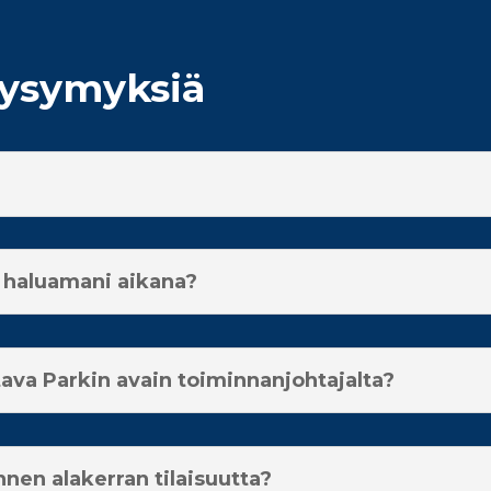
kysymyksiä
a haluamani aikana?
ava Parkin avain toiminnanjohtajalta?
nen alakerran tilaisuutta?