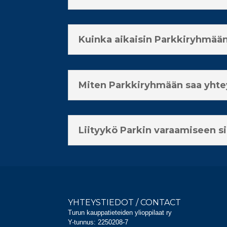
Kuinka aikaisin Parkkiryhmään
Miten Parkkiryhmään saa yht
Liityykö Parkin varaamiseen s
YHTEYSTIEDOT / CONTACT
Turun kauppatieteiden ylioppilaat ry
Y-tunnus: 2250208-7