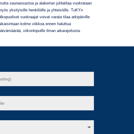
mutta saunaosastoa ja alakerran juhlatilaa vuokrataan
myös yksityisille henkilöille ja yhteisöille. TuKYn
ulkopuoliset vuokraajat voivat varata tilaa arkipäiville
aikaisintaan kolme viikkoa ennen haluttua
päivämäärää, viikonlopuille ilman aikarajoitusta.