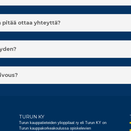
 pitää ottaa yhteyttä?
eyden?
iivous?
TURUN KY
Turun kauppatieteiden ylioppilaat ry eli Turun KY on
Turun kauppakorkeakoulussa opiskelevien